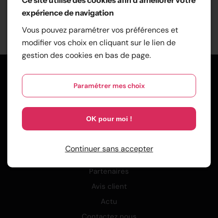
expérience de navigation
Vous pouvez paramétrer vos préférences et
modifier vos choix en cliquant sur le lien de
gestion des cookies en bas de page.
Accueil
Nos prestations
Paramétrer mes choix
Electricité
Salle de bain
OK pour moi !
Isolation écologique
Carrelage - faîence
Continuer sans accepter
Plâtrerie peinture
Partenaires
Avis client
Actu
Contactez nous